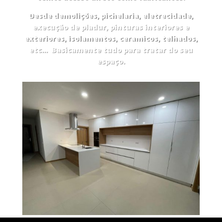
Desde demolições, pichelaria, eletrecidade,
execução de pladur, pinturas interiores e
exteriores, isolamentos, ceramicos, telhados,
etc… Basicamente tudo para tratar do seu
espaço.