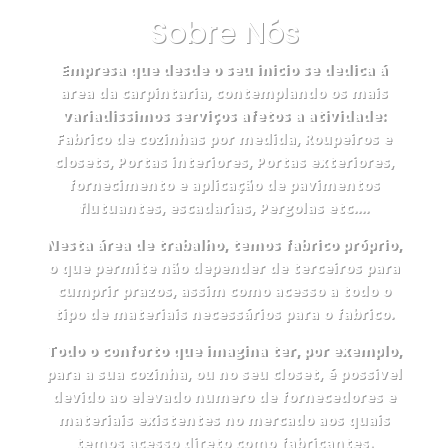
Sobre Nós
Empresa que desde o seu inicio se dedica á
area da carpintaria, contemplando os mais
variadissimos serviços afetos a atividade:
Fabrico de cozinhas por medida, Roupeiros e
closets, Portas interiores, Portas exteriores,
fornecimento e aplicação de pavimentos
flutuantes, escadarias, Pergolas etc….
Nesta área de trabalho, temos fabrico próprio,
o que permite não depender de terceiros para
cumprir prazos, assim como acesso a todo o
tipo de materiais necessários para o fabrico.
Todo o conforto que imagina ter, por exemplo,
para a sua cozinha, ou no seu closet, é possivel
devido ao elevado numero de fornecedores e
materiais existentes no mercado aos quais
temos acesso direto como fabricantes.